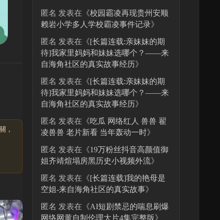
匿名
发表在《
校园霸凌再现贵州安顺
赖岩小学多人学校霸凌事件记录
》
匿名
发表在《
[长篇连载:亲妹妹的期
待]我家里妈妈和妹妹选哪个？——来
自海角社区的真实故事经历
》
匿名
发表在《
[长篇连载:亲妹妹的期
待]我家里妈妈和妹妹选哪个？——来
自海角社区的真实故事经历
》
匿名
发表在《
吃瓜 网络红人 兽兽 翟
關，
凌兽兽 老片新看 当年轰动一时
》
匿名
发表在《
19万粉丝抖音高颜值御
姐齐靖煊塌房黑历史小视频外流
》
匿名
发表在《
[长篇连载]我的艳母是
空姐-来自海角社区的真实故事
》
匿名
发表在《
AI短剧禁忌的喘息刷爆
网络网黄自制伦理大片4集完整版
》