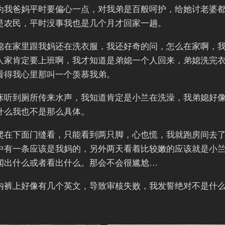
为我爸妈平时要偏心一点，对我弟是百般呵护，给她讨老婆
是农民，平时没事我也是几个月才回家一趟。
媳在家里跟我妈还在洗衣服，我还好奇的问，怎么在家啊，
人家肯定要上班啊，我才知道是弟媳一个人回来，弟媳洗完
看得我心里那叫一个羡慕我弟。
床听到厕所传来水声，我知道肯定是小兰在洗澡，我弟媳好
什么我也不是那么具体。
爬在下面门缝看，只能看到两只脚，心也慌，我就跑房间去
中有一条应该是我妈的，另外两天看着比较嫩的应该就是小
闻出什么或者看出什么。那会不会很尴尬…
内裤上好像有几个英文，导致审核失败，我发誓绝对不是什