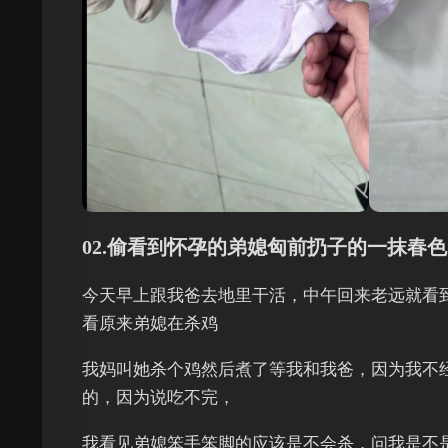
02.偷看到怀孕的弟媳匈前扔子的一抹春
今天早上跟我爸去地里干活，中午回来老远就看
看原来弟媳在杀鸡
我妈叫她杀个鸡然后煮了等我和我爸，因为我不
的，因为说吃不完，
我看见弟媳笨手笨脚的应该是不会杀，问我是不