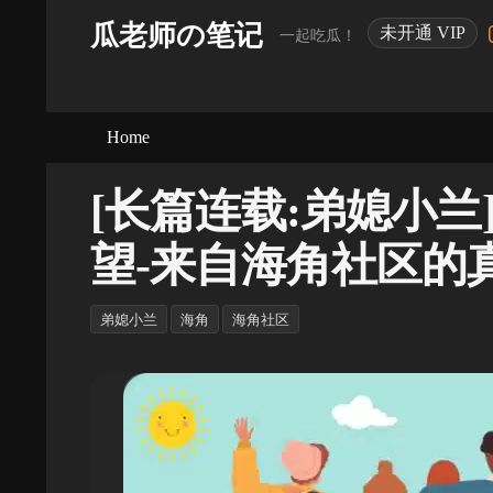
瓜老师の笔记
未开通 VIP
一起吃瓜！
Home
[长篇连载:弟媳小
望-来自海角社区的
弟媳小兰
海角
海角社区