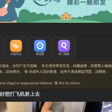
文修改，水印广告可忽略。 本文僅供學習交流，純屬虛構，與實際人物無
，請勿模仿。 🔞 未成年人請勿觀看。如有不適或權益問題，請聯絡：
mote illegal or inappropriate behavior. 🔞 Not for minors.
，好想打飞机射上去