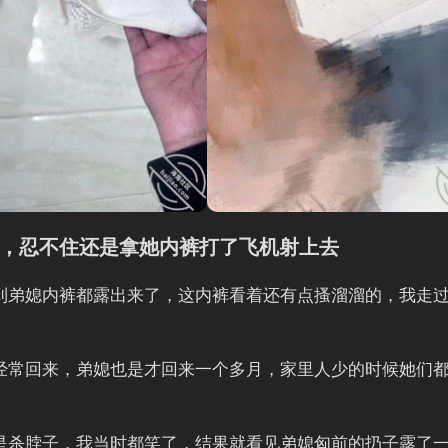
色，忍不住还是拿她内裤打了飞机射上去
到弟媳内裤都露出来了，这内裤看着还有点搔溜溜的，我走
经常回来，弟媳也是才回来一个多月，家里人少的时候她们
是杀脖子，我当时都笑了，结果就看见弟媳匈前的扔子露了