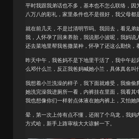
平时我跟我弟话也不多，基本也不怎么联络，因
八万八的彩礼，家里条件也不是很好，我父母都
就在前几天，不是过清明节吗。我回去，看见弟
我，人怀孕了回来养胎，我说那小波呢，我妈说
还去菜地里帮我爸撒菜种，怀孕了还这么勤快，
昨天中午，我爸妈不是下地里干活了，我中午起
么邓什么兰，反正我爸妈喊她小兰，具体真名叫
我想着小兰洗澡的样子，我下面就难受，我偷偷
她洗完澡我进厕所一看，内裤挂在里面，我看其
我也想像你们一样射点体液在她内裤上，又怕她
晕，第一次上传有点不懂，还闹了个乌龙，我妈
方式哈，新手上路审核大大谅解一下。