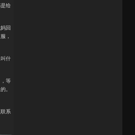
都是给
我妈回
衣服，
像叫什
了，等
兰的。
么联系