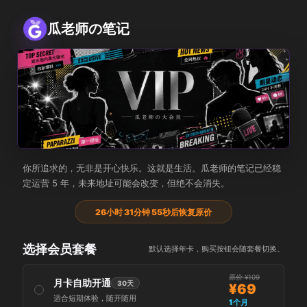
瓜老师の笔记
瓜老师の大会员
你所追求的，无非是开心快乐。这就是生活。瓜老师的笔记已经稳
定运营 5 年，未来地址可能会改变，但绝不会消失。
26小时 31分钟 55秒后恢复原价
选择会员套餐
默认选择年卡，购买按钮会随套餐切换。
原价 ¥109
月卡自助开通
30天
¥69
适合短期体验，随开随用
1个月