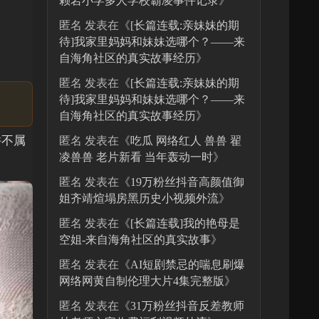
赖岩小学多人学校霸凌事件记录
》
匿名
发表在《
[长篇连载:亲妹妹的期
待]我家里妈妈和妹妹选哪个？——来
自海角社区的真实故事经历
》
匿名
发表在《
[长篇连载:亲妹妹的期
待]我家里妈妈和妹妹选哪个？——来
自海角社区的真实故事经历
》
并不属
匿名
发表在《
吃瓜 网络红人 兽兽 翟
凌兽兽 老片新看 当年轰动一时
》
匿名
发表在《
19万粉丝抖音高颜值御
姐齐靖煊塌房黑历史小视频外流
》
匿名
发表在《
[长篇连载]我的艳母是
空姐-来自海角社区的真实故事
》
匿名
发表在《
AI短剧禁忌的喘息刷爆
网络网黄自制伦理大片4集完整版
》
匿名
发表在《
31万粉丝抖音反差教师