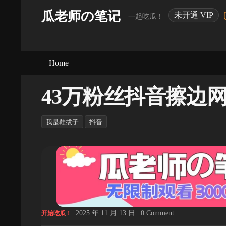
瓜老师の笔记
未开通 VIP
一起吃瓜！
Home
43万粉丝抖音擦边
我是鞋拔子
抖音
2025 年 11 月 13 日
·
0 Comment
开始吃瓜！