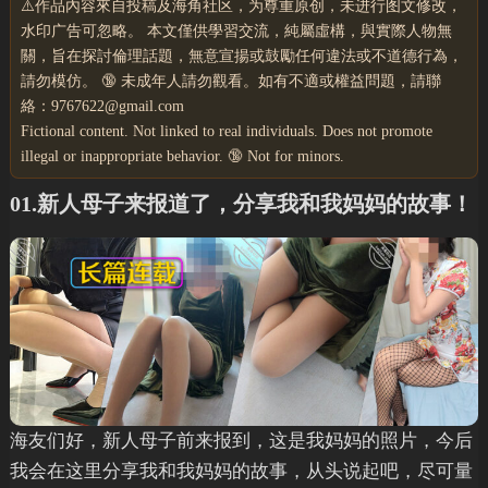
⚠️作品內容來自投稿及海角社区，为尊重原创，未进行图文修改，
水印广告可忽略。 本文僅供學習交流，純屬虛構，與實際人物無
關，旨在探討倫理話題，無意宣揚或鼓勵任何違法或不道德行為，
請勿模仿。 🔞 未成年人請勿觀看。如有不適或權益問題，請聯
絡：9767622@gmail.com
Fictional content. Not linked to real individuals. Does not promote
illegal or inappropriate behavior. 🔞 Not for minors.
01.新人母子来报道了，分享我和我妈妈的故事！
海友们好，新人母子前来报到，这是我妈妈的照片，今后
我会在这里分享我和我妈妈的故事，从头说起吧，尽可量