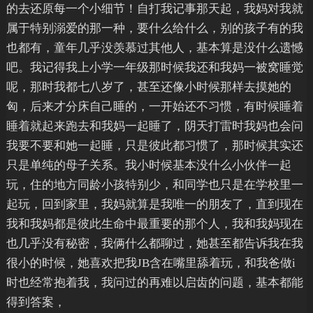
的去还原每一个小细节！自打我记事那天起，我妈对我就
属于特别溺爱的那一种，要什么给什么，别的孩子有的我
也都有，童年几乎没羡慕过其他人，基本算是没什么遗憾
吧。我记得我上小学一年级那时候我还和我妈一被窝睡觉
呢，那时我都七八岁了，甚至还像小时候那样去摸她的
匈，后来才分床自己睡的，一开始还不习惯，有时候睡着
睡着就起来跑去和我妈一起睡了，阴天打雷时我妈也会问
我要不要和她一起睡，只是彼此都习惯了，那时候其实还
只是单纯的母子关系。我小时候基本没什么小伙伴一起
玩，住的地方同龄小孩特别少，和同学也只是在学校里一
起玩，回到家里，我妈就算是我唯一的朋友了，直到现在
我和我妈都是彼此生命中最重要的那个人，我和我妈现在
也几乎没有秘密，我俩什么都聊过，她甚至都告诉我在我
很小的时候，她喜欢把我JB含在嘴里舔着玩，和我爸做i
时也经常抱着我，我问过的再难以启齿的问题，基本都能
得到答案，