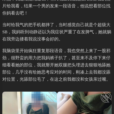
片给我看，结果一个男的发来一段语音，他说想看部位找
你妈看去吧！
当时给我气的把手机都摔了，当时感觉自己就是个超级大
SB，我妈听到动静还以为我症状严重了在发脾气，她就躺
在我旁边搂着我说没事会好的。
我脑袋里开始疯狂重复那段语音，我也突然上来了一股邪
劲，很野蛮的用力把我妈裤子扒了，甚至来不及停下来仔
细看看她的部位，我就掰开她双腿把头埋进去狠狠地舔她
部位，几乎没有给她思考应对的时间，刚凑上去我都没舔
对位置，光舔部位毛了，在这之前我都没和女孩亲过嘴。