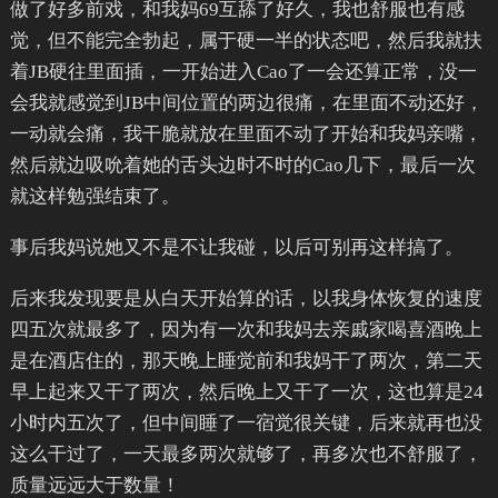
做了好多前戏，和我妈69互舔了好久，我也舒服也有感
觉，但不能完全勃起，属于硬一半的状态吧，然后我就扶
着JB硬往里面插，一开始进入Cao了一会还算正常，没一
会我就感觉到JB中间位置的两边很痛，在里面不动还好，
一动就会痛，我干脆就放在里面不动了开始和我妈亲嘴，
然后就边吸吮着她的舌头边时不时的Cao几下，最后一次
就这样勉强结束了。
事后我妈说她又不是不让我碰，以后可别再这样搞了。
后来我发现要是从白天开始算的话，以我身体恢复的速度
四五次就最多了，因为有一次和我妈去亲戚家喝喜酒晚上
是在酒店住的，那天晚上睡觉前和我妈干了两次，第二天
早上起来又干了两次，然后晚上又干了一次，这也算是24
小时内五次了，但中间睡了一宿觉很关键，后来就再也没
这么干过了，一天最多两次就够了，再多次也不舒服了，
质量远远大于数量！