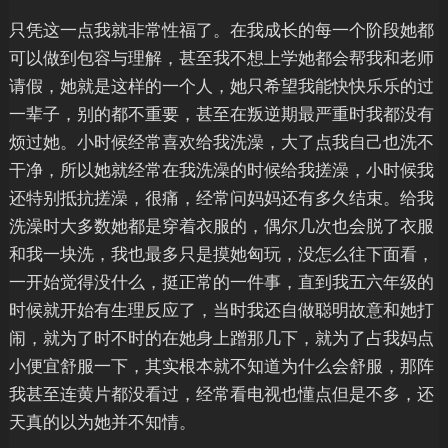
只凭这一点我就非常性福了。在我成长的每一个阶段她都
可以做到包容与理解，甚至我不想上学她都会帮我和老师
请假，她就是这样的一个人，她只希望我能快快乐乐的过
一辈子，别的都不重要，甚至在叛逆期最严重时我都没有
烦过她。小时候经常喜欢给我洗澡，大了点我自己也洗不
干净，所以她就经常在我洗澡的时候给我搓澡，小时候我
还特别抵抗搓澡，很痛，经常问妈妈还有多久结束。给我
洗澡时大多数她都是穿着衣服的，偶尔几次也会脱了衣服
和我一块洗，我也最多只是摸她匈玩，没怎么往下面看，
一开始觉得没什么，挺正常的一件事，直到我五六年级的
时候就开始有生理反应了，当时我还自做聪明故意和她打
闹，就为了时不时的在她身上蹭那几下，就为了占我妈点
小便宜舒服一下，其实根本就不知道为什么会舒服，那阵
我甚至连黄片都没看过，经常看电视也懂点但是不多，还
天真的以为她并不知情。