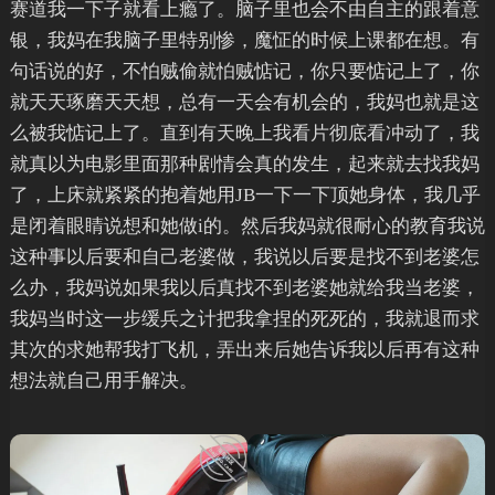
赛道我一下子就看上瘾了。脑子里也会不由自主的跟着意
银，我妈在我脑子里特别惨，魔怔的时候上课都在想。有
句话说的好，不怕贼偷就怕贼惦记，你只要惦记上了，你
就天天琢磨天天想，总有一天会有机会的，我妈也就是这
么被我惦记上了。直到有天晚上我看片彻底看冲动了，我
就真以为电影里面那种剧情会真的发生，起来就去找我妈
了，上床就紧紧的抱着她用JB一下一下顶她身体，我几乎
是闭着眼睛说想和她做i的。然后我妈就很耐心的教育我说
这种事以后要和自己老婆做，我说以后要是找不到老婆怎
么办，我妈说如果我以后真找不到老婆她就给我当老婆，
我妈当时这一步缓兵之计把我拿捏的死死的，我就退而求
其次的求她帮我打飞机，弄出来后她告诉我以后再有这种
想法就自己用手解决。