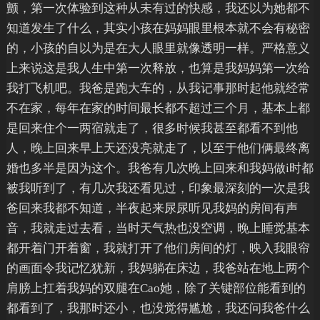
颤，第一次体验到这种从未有过的快感，我还以为她都不
知道发生了什么，其实小孩在妈妈眼里根本就不会有秘密
的，小孩的自以为是在大人眼里就像透明一样。严格意义
上来说这是我人生中第一次释放，也算是我妈妈第一次给
我打飞机吧。我爸是跑大车的，从我记事那时起他就经常
不在家，每年在家的时间最长都不超过三个月，基本上都
是回来住个一两宿就走了，很多时候我甚至都看不到他
人，晚上回来早上天还没亮就走了，以至于他们俩最终离
婚也多半是因为这个。我爸有几次晚上回来和我妈做i时都
被我听到了，有几次我还看见过，印象最深刻的一次是我
爸回来我都不知道，半夜起来尿尿听见我妈的房间有声
音，我就走过去看，当时天气热也没空调，晚上睡觉基本
都开着门开着窗，我就打开了他们房间的灯，映入我眼帘
的画面令我记忆犹新，我妈躺在床边，我爸站在地上两个
肩膀上扛着我妈的双腿在Cao她，除了关键部位能看到的
都看到了，我那时还小，也没觉得尴尬，我还问我爸什么