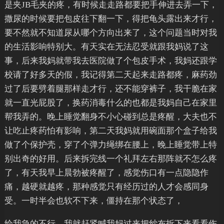
是夹JB毛夹的疼，有时候走走路都要把手伸进去弄一下，
撒尿的时候要把包皮往下翻一下，得把龟头露出来才行，
要不然就不知道尿从哪个方向出来了，这个问题当时对我
的生活影响特别大。有天实在无法忍受就跟我妈说了这
事，后来我妈就带我去医院做了个包皮手术，我妈还跟学
校请了好多天的假，我记得第二天起来走路都疼，麻药劲
过了后要劈着腿那样走才行，还不能穿裤子，我干脆在家
就一直光屁股了，换药消毒什么的也都是我妈自己在家里
帮我弄的。晚上睡觉翻身不小心碰到总是疼醒，大夫也不
让吃止疼药怕有影响，第二天我妈就用碗面那个盒子给我
做了个保护壳，穿了个弹力绳绑在腰上，晚上睡觉带上特
别出奇的好用。后来拆完线一个礼拜左右那阵就不怎么疼
了，有天我早上晨勃被疼醒了，感觉伤口有一点隐隐作
痛，越硬就越疼，那种感觉只有经历过的人才会感同身
受。一时半会也软不下来，僵持在那个状态了，
给我急的不行，我就赶紧喊我妈过来把纱布拆下来看看伤