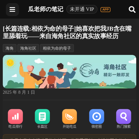
瓜老师の笔记
未开通 VIP
[长篇连载:相依为命的母子]她喜欢把我JB含在嘴
里舔着玩——来自海角社区的真实故事经历
海角
海角社区
相依为命的母子
2025 年 8 月 1 日