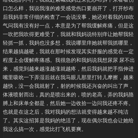
口怎么样，我说我涨的难受感觉伤口要崩开了，打开纱布
后我妈非常仔细的检查了一会说没事，她还对着我的JB吹
气问我有没有好一点，本意是为了帮我缓解疼痛，但是这
一吹把我吹得更难受了，我就和我妈说特别痒让她帮我轻
轻抓一抓，我妈也没多想，我说哪里痒她就帮我抓哪里，
结果越搞越硬，我就在那时候发现其实舒服的感觉在一定
程度上会缓解疼痛感。我很急的和我妈说我想尿尿 尿不出
来，感觉到越来越涨越涨就越疼，然后我妈就把手指伸进
嘴里吸吮一下弄湿后就在我马眼儿那里打转儿摩擦，越来
越快，没一会我就射了，射的时候我还兴奋的叫出了声，
体液喷射而出，真的是喷出来的，喷的老高，弄的我妈胳
膊上和床单全都是，然后她一边收拾一边问我还疼不疼。
也就是在这之后，我对我妈的想法就变得越来越不纯洁
了。其实这招算是我妈的绝活了，现在偶尔我也会让她给
我这么搞一次，感觉比打飞机要爽。