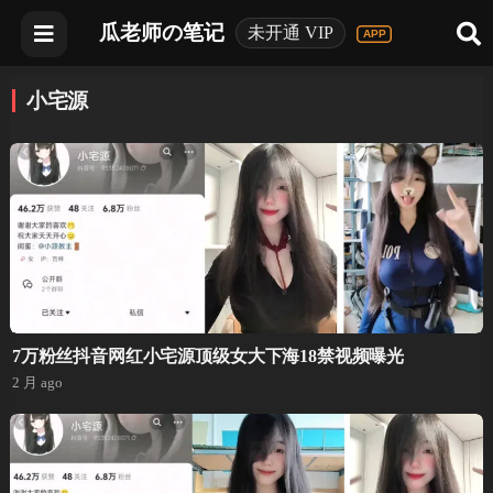
瓜老师の笔记
未开通 VIP
小宅源
7万粉丝抖音网红小宅源顶级女大下海18禁视频曝光
2 月 ago