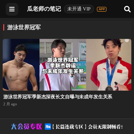
瓜老师の笔记
未开通 VIP
游泳世界冠军
游泳世界冠军季新杰深夜长文自曝与未成年发生关系
2 月 ago