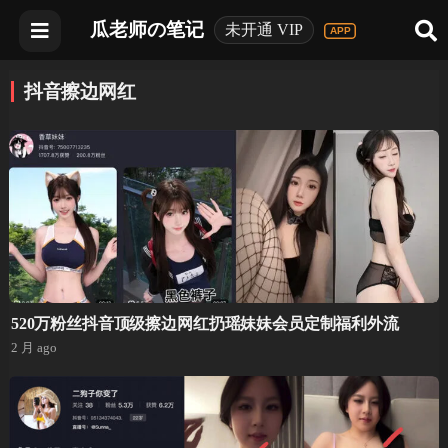
瓜老师の笔记
未开通 VIP
抖音擦边网红
520万粉丝抖音顶级擦边网红扔瑶妹妹会员定制福利外流
2 月 ago