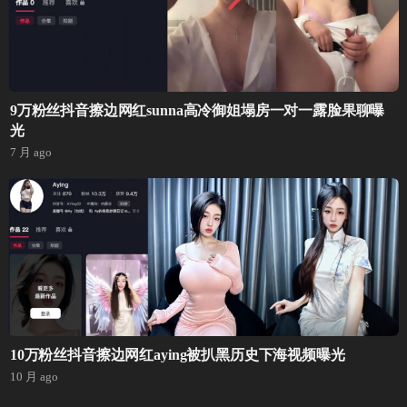
9万粉丝抖音擦边网红sunna高冷御姐塌房一对一露脸果聊曝
光
7 月 ago
10万粉丝抖音擦边网红aying被扒黑历史下海视频曝光
10 月 ago