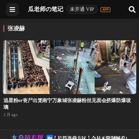
瓜老师の笔记
未开通 VIP
张凌赫
追星粉or丧尸出笼南宁万象城张凌赫粉丝见面会挤爆防爆玻
璃
2 月 ago