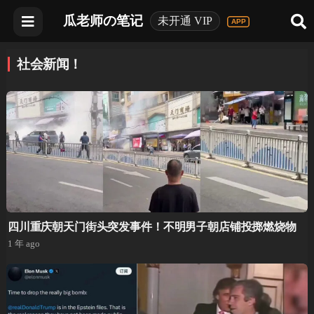
瓜老师の笔记
未开通 VIP
社会新闻！
四川重庆朝天门街头突发事件！不明男子朝店铺投掷燃烧物
1 年 ago