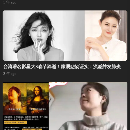
1 年 ago
台湾著名影星大S春节猝逝！家属悲恸证实：流感并发肺炎
2 年 ago