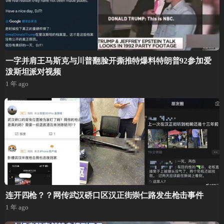
一字并肩王马斯克与川普翻脸开撕推特爆料特朗普92参加爱
泼斯坦派对视频
1 年 ago
连开四枪？？网传武汉硚口区汉正街崇仁路发生枪击事件
1 年 ago