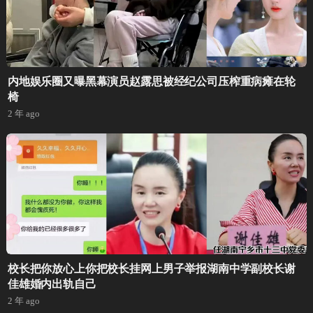
内地娱乐圈又曝黑幕演员赵露思被经纪公司压榨重病瘫在轮
椅
2 年 ago
校长把你放心上你把校长挂网上男子举报湖南中学副校长谢
佳雄婚内出轨自己
2 年 ago