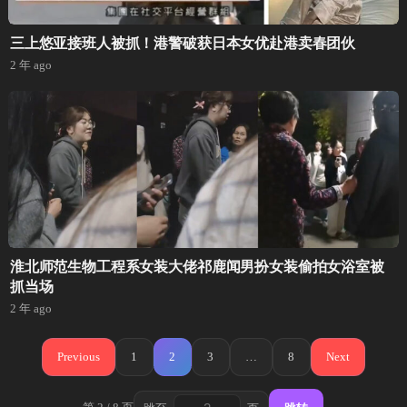
三上悠亚接班人被抓！港警破获日本女优赴港卖春团伙
2 年 ago
淮北师范生物工程系女装大佬祁鹿闻男扮女装偷拍女浴室被
抓当场
2 年 ago
文
Previous
1
2
3
…
8
Next
章
分