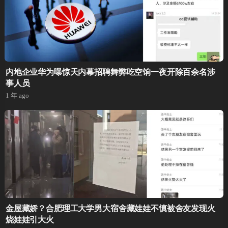
内地企业华为曝惊天内幕招聘舞弊吃空饷一夜开除百余名涉
事人员
1 年 ago
金屋藏娇？合肥理工大学男大宿舍藏娃娃不慎被舍友发现火
烧娃娃引大火