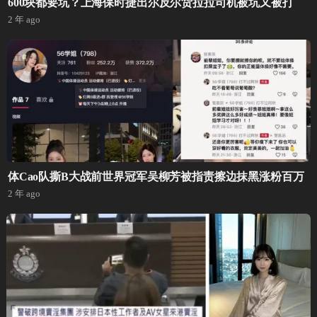
600块都要坑？上海保时捷出尔反尔货拉拉司机被坑又被打
2 年 ago
体Cao队撕B大战前世界冠军吴柳芳被指责擦边抹黑涨粉百万
2 年 ago