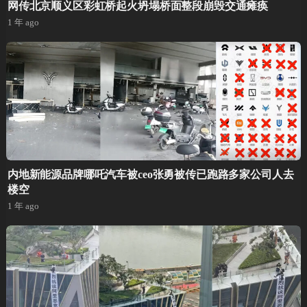
网传北京顺义区彩虹桥起火坍塌桥面整段崩毁交通瘫痪
1 年 ago
内地新能源品牌哪吒汽车被ceo张勇被传已跑路多家公司人去
楼空
1 年 ago