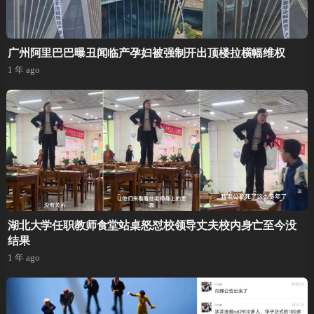
广州阿里巴巴曝丑闻临产孕妇被强制开出顶楼拉横幅维权
1 年 ago
湖北大学任职教师食堂站桌怒怼校领导丈夫校内身亡至今没
结果
1 年 ago