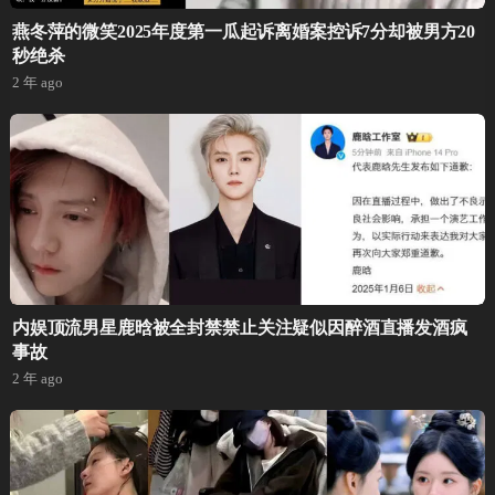
燕冬萍的微笑2025年度第一瓜起诉离婚案控诉7分却被男方20
秒绝杀
2 年 ago
内娱顶流男星鹿晗被全封禁禁止关注疑似因醉酒直播发酒疯
事故
2 年 ago