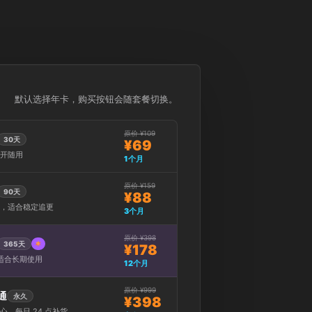
默认选择年卡，购买按钮会随套餐切换。
原价 ¥109
30天
¥69
开随用
1个月
原价 ¥159
90天
¥88
，适合稳定追更
3个月
原价 ¥398
365天
¥178
，适合长期使用
12个月
原价 ¥999
通
永久
¥398
，每日 24 点补货