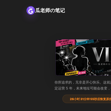
瓜老师の笔记
瓜老师の大会员
你所追求的，无非是开心快乐。这就
定运营 5 年，未来地址可能会改变
26小时 31分钟 55秒后恢复原