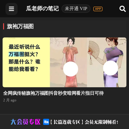
瓜老师の笔记
未开通 VIP
旗袍万福图
全网疯传秘旗袍万福图抖音秒变暗网看片指日可待
2 月 ago