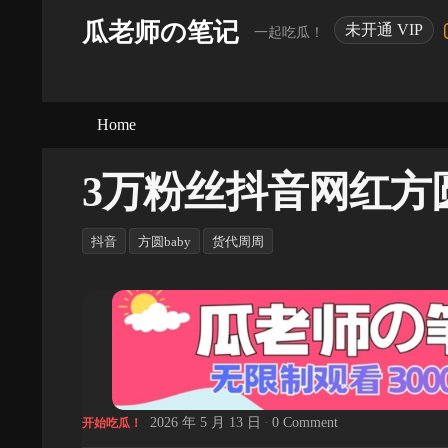
瓜老师の笔记
未开通 VIP
一起吃瓜！
Home
3万粉丝抖音网红方圆
抖音
方圆baby
货代周周
2026 年 5 月 13 日
·
0 Comment
开始吃瓜！