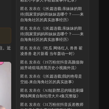
赖岩小学多人学校霸凌事件记录
》
匿名
发表在《
[长篇连载:亲妹妹的期
待]我家里妈妈和妹妹选哪个？——来
自海角社区的真实故事经历
》
匿名
发表在《
[长篇连载:亲妹妹的期
待]我家里妈妈和妹妹选哪个？——来
自海角社区的真实故事经历
》
注。近
匿名
发表在《
吃瓜 网络红人 兽兽 翟
凌兽兽 老片新看 当年轰动一时
》
匿名
发表在《
19万粉丝抖音高颜值御
姐齐靖煊塌房黑历史小视频外流
》
匿名
发表在《
[长篇连载]我的艳母是
空姐-来自海角社区的真实故事
》
匿名
发表在《
AI短剧禁忌的喘息刷爆
网络网黄自制伦理大片4集完整版
》
匿名
发表在《
31万粉丝抖音反差教师