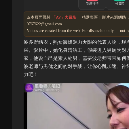
⚠️本頁面屬於
「AV / 大電影」
精選專區！影片來源網路
9767622@gmail.com
Videos are curated from the web. For discussion only — not 
波多野结衣，熟女御姐魅力无限的代表人物，现
采。影片中，她化身清洁工，假装进入男厕为对
家，他说自己是素人处男，需要波老师带带如何
波老师与男优之间的对手战，让你心跳加速、神
力吧！