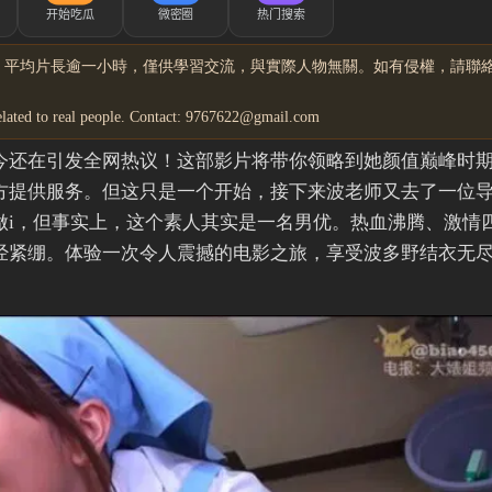
，平均片長逾一小時，僅供學習交流，與實際人物無關。如有侵權，請聯
related to real people. Contact: 9767622@gmail.com
今还在引发全网热议！这部影片将带你领略到她颜值巅峰时
方提供服务。但这只是一个开始，接下来波老师又去了一位
做i，但事实上，这个素人其实是一名男优。热血沸腾、激情
经紧绷。体验一次令人震撼的电影之旅，享受波多野结衣无