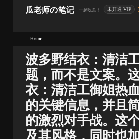
瓜老师の笔记
未开通 VIP
一起吃瓜！
Home
波多野结衣：清洁
题，而不是文案。这
衣：清洁工御姐热血
的关键信息，并且
的激烈对手战。这
及其风格，同时也