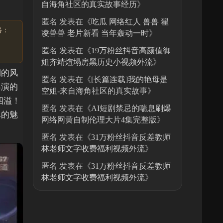
自海角社区的真实故事经历
》
匿名
发表在《
吃瓜 网络红人 兽兽 翟
絡：
凌兽兽 老片新看 当年轰动一时
》
匿名
发表在《
19万粉丝抖音高颜值御
姐齐靖煊塌房黑历史小视频外流
》
期的风
匿名
发表在《
[长篇连载]我的艳母是
导演的
空姐-来自海角社区的真实故事
》
四溢！
匿名
发表在《
AI短剧禁忌的喘息刷爆
尽的魅
网络网黄自制伦理大片4集完整版
》
匿名
发表在《
31万粉丝抖音反差教师
林老师文字收费福利视频外流
》
匿名
发表在《
31万粉丝抖音反差教师
林老师文字收费福利视频外流
》