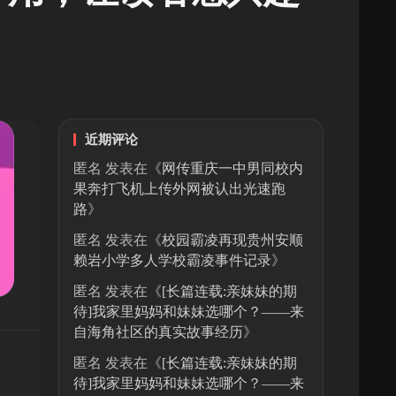
近期评论
匿名
发表在《
网传重庆一中男同校内
果奔打飞机上传外网被认出光速跑
路
》
匿名
发表在《
校园霸凌再现贵州安顺
赖岩小学多人学校霸凌事件记录
》
匿名
发表在《
[长篇连载:亲妹妹的期
待]我家里妈妈和妹妹选哪个？——来
自海角社区的真实故事经历
》
匿名
发表在《
[长篇连载:亲妹妹的期
待]我家里妈妈和妹妹选哪个？——来