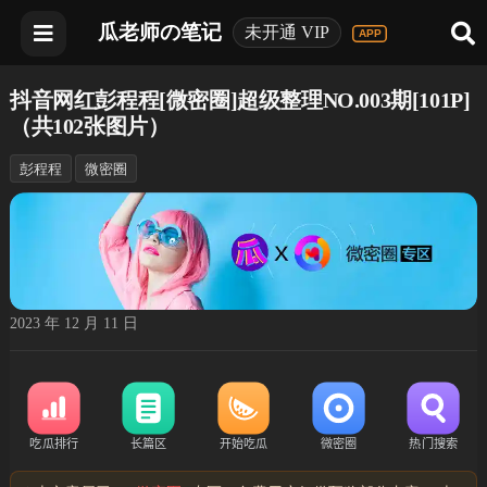
瓜老师の笔记
未开通 VIP
抖音网红彭程程[微密圈]超级整理NO.003期[101P]
（共102张图片）
彭程程
微密圈
2023 年 12 月 11 日