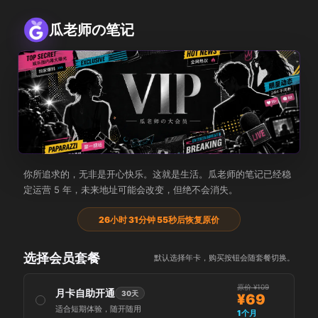
瓜老师の笔记
瓜老师の大会员
你所追求的，无非是开心快乐。这就是生活。瓜老师的笔记已经稳
定运营 5 年，未来地址可能会改变，但绝不会消失。
26小时 31分钟 55秒后恢复原价
选择会员套餐
默认选择年卡，购买按钮会随套餐切换。
原价 ¥109
月卡自助开通
30天
¥69
适合短期体验，随开随用
1个月