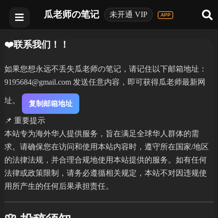
瓜老师の笔记
未开通 VIP
❤️联系我们！！
如果您想永远不丢失瓜老师の笔记，请记住以下邮箱地址：
9195684@gmail.com 发送任意内容，即可获得瓜老师最新网
址。
复制邮箱地址
📌 重要提示
本站专为海外华人提供服务，旨在满足全球华人群体的需
求。请确保您在访问和使用本站内容时，遵守所在国家/地区
的法律法规，并合理合规地使用本站提供的服务。如有任何
法律或政策限制，请务必遵循相关规定，本站不对因违规使
用所产生的任何后果承担责任。