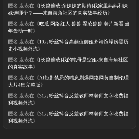
匿名
发表在《
[长篇连载:亲妹妹的期待]我家里妈妈和妹
妹选哪个？——来自海角社区的真实故事经历
》
匿名
发表在《
吃瓜 网络红人 兽兽 翟凌兽兽 老片新看 当
年轰动一时
》
匿名
发表在《
19万粉丝抖音高颜值御姐齐靖煊塌房黑历
史小视频外流
》
匿名
发表在《
[长篇连载]我的艳母是空姐-来自海角社区
的真实故事
》
匿名
发表在《
AI短剧禁忌的喘息刷爆网络网黄自制伦理
大片4集完整版
》
匿名
发表在《
31万粉丝抖音反差教师林老师文字收费福
利视频外流
》
匿名
发表在《
31万粉丝抖音反差教师林老师文字收费福
利视频外流
》